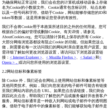
为确保网站正常运转，我们会在您的计算机或移动设备上存储
名为Cookie的小数据文件。Cookie通常包含标识符、站点名称
以及一些号码和字符。借助于Cookie，网站能够存储您的ID和
token等数据，这是用来验证您登录的有效性。
我们不会将Cookie用于本政策所述目的之外的任何用途。您可
根据自己的偏好管理或删除Cookie。有关详情，请参见
AboutCookies.org。您可以清除计算机上保存的所有 Cookie，
大部分网络浏览器都设有阻止Cookie 的功能。但如果您这么
做，则需要在每一次访问我们的网站时亲自更改用户设置。如
需详细了解如何更改浏览器设置，请访问以下浏览器设置链
接：
< Internet Explorer >
、
< Mozilla Firefox >
、
< Safari >
和
<
Opera >，
或访问您所使用的浏览器设置。
2.2网站信标和像素标签
除 Cookie 外，我们还会在网站上使用网站信标和像素标签等
其他同类技术。例如，我们向您发送的电子邮件可能含有链接
至我们网站内容的点击 URL。如果您点击该链接，我们则会
跟踪此次点击，帮助我们了解您的产品或服务偏好并改善客户
服务。网站信标通常是一种嵌入到网站或电子邮件中的透明图
像。借助于电子邮件中的像素标签，我们能够获知电子邮件是