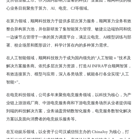
交所创业板上市。作为国内影响力显著的科技产业集团，顺网科技的核
心业务目前聚焦于算力、AI、电竞、CJ等领域。
在算力领域，顺网科技致力于提供多层次算力服务，顺网算力业务有效
整合异构算力池，并创新研发了集智能算力管理、敏捷云边端协同和统
一边缘节点管理于一体的算力调度平台，满足云电竞、AI模型训练与部
署、校企场景和图形设计、科学计算在内的多种算力需求。
在人工智能领域，顺网科技致力于成为国内领先的“人工智能＋”技术及
解决方案服务商。依托多层次算力资源，打造AI INFRA平台顺网智算，
有效连接算力、模型与应用，深入各类场景，赋能各行各业实现“人工
智能+”。
在电竞科技领域，公司多年来聚焦电竞服务领域，以科技为核心，为产
业链上游游戏厂商、中游电竞服务商和下游电竞服务场所从业者提供端
到端的科技解决方案，业务涵盖营销数智化服务，电竞服务数智化解决
方案以及面向消费者的电竞娱乐服务等。
在互动娱乐领域，以全资子公司汉威信恒主办的 ChinaJoy 为核心，打