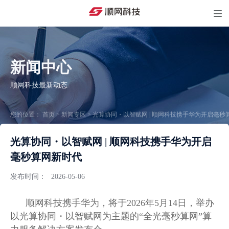
新闻中心
顺网科技最新动态
您的位置：
首页
>
新闻专区
>
光算协同・以智赋网 | 顺网科技携手华为开启毫秒
光算协同・以智赋网 | 顺网科技携手华为开启
毫秒算网新时代
发布时间：
2026-05-06
顺网科技携手华为，将于2026年5月14日，举办
以光算协同・以智赋网为主题的“全光毫秒算网”算